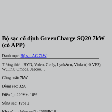
Bộ sạc cố định GreenCharge SQ20 7kW
(có APP)
Danh mục:
Bộ sạc AC 7kW
Tương thích: BYD, Volvo, Geely, Lynk&co, Vinfast(trừ VF3),
Wulling, Omoda, Jaecoo…
Công suất: 7kW
Dòng sạc: 32A
Điện áp: 220V+- 10%
Súng sạc: Type 2
Khả năng chống nước: IP66/IK10