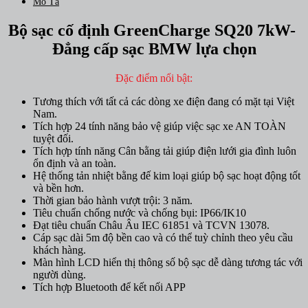
Mô Tả
Bộ sạc cố định GreenCharge SQ20 7kW-
Đẳng cấp sạc BMW lựa chọn
Đặc điểm nổi bật:
Tương thích với tất cả các dòng xe điện đang có mặt tại Việt
Nam.
Tích hợp 24 tính năng bảo vệ giúp việc sạc xe AN TOÀN
tuyệt đối.
Tích hợp tính năng Cân bằng tải giúp điện lưới gia đình luôn
ổn định và an toàn.
Hệ thống tản nhiệt bằng đế kim loại giúp bộ sạc hoạt động tốt
và bền hơn.
Thời gian bảo hành vượt trội: 3 năm.
Tiêu chuẩn chống nước và chống bụi: IP66/IK10
Đạt tiêu chuẩn Châu Âu IEC 61851 và TCVN 13078.
Cáp sạc dài 5m độ bền cao và có thể tuỳ chỉnh theo yêu cầu
khách hàng.
Màn hình LCD hiển thị thông số bộ sạc dễ dàng tương tác với
người dùng.
Tích hợp Bluetooth để kết nối APP