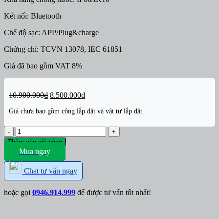
Kết nối: Bluetooth
Chế độ sạc: APP/Plug&charge
Chứng chỉ: TCVN 13078, IEC 61851
Giá đã bao gồm VAT 8%
Giá
Giá
10.900.000
₫
8.500.000
₫
gốc
hiện
Giá chưa bao gồm công lắp đặt và vật tư lắp đặt.
là:
tại
10.900.000₫.
là:
8.500.000₫.
Bộ
sạc
Thêm vào giỏ hàng
cố
Mua ngay
định
GreenCharge
Chat tư vấn ngay
SQ20
7kW
(có
hoặc gọi
0946.914.999
để được tư vấn tốt nhất!
APP)
số
lượng