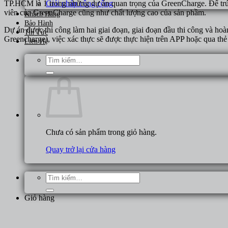
Giải pháp công cộng
TP.HCM là 1 trong những dự án quan trọng của GreenCharge. Để trú
viên của GreenCharge cũng như chất lượng cao của sản phầm.
Khách Hàng
Bảo Hành
Dự án được thi công làm hai giai đoạn, giai đoạn đầu thi công và hoà
Tin Tức
Greencharge), việc xác thực sẽ được thực hiện trên APP hoặc qua thẻ
Liên Hệ
Tìm
kiếm:
Chưa có sản phẩm trong giỏ hàng.
Quay trở lại cửa hàng
Tìm
kiếm:
Giỏ hàng