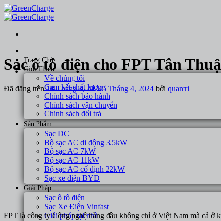
Chuyển
đến
nội
dung
Sạc ô tô điện cho FPT Tân Th
Trang Chủ
Giới Thiệu
Về chúng tôi
Cam kết chất lượng
Đã đăng trên
18 Tháng 3, 2024
5 Tháng 4, 2024
bởi
quantri
Chính sách bảo hành
Chính sách vận chuyển
Chính sách đổi trả
Sản Phẩm
Sạc DC
Bộ sạc AC di động 3.5kW
Bộ sạc AC 7kW
Bộ sạc AC 11kW
Bộ sạc AC cố định 22kW
Sạc xe điện BYD
Giải Pháp
Sạc ô tô điện
Sạc Xe Điện Vinfast
Giải pháp tại nhà
FPT là công ty Công nghệ hàng đầu không chỉ ở Việt Nam mà cả ở 