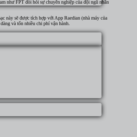
Nam như FPT đòi hỏi sự chuyên nghiệp của đội ngũ nhân
ụ sạc này sẽ được tích hợp với App Raedian (nhà máy của
dàng và tốn nhiều chi phí vận hành.